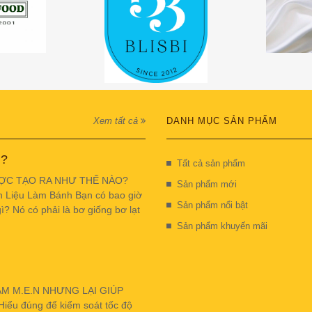
Xem tất cả
DANH MỤC SẢN PHẨM
 ?
Tất cả sản phẩm
ỢC TẠO RA NHƯ THẾ NÀO?
Sản phẩm mới
n Liệu Làm Bánh Bạn có bao giờ
Sản phẩm nổi bật
ì? Nó có phải là bơ giống bơ lạt
Sản phẩm khuyến mãi
ẬM M.E.N NHƯNG LẠI GIÚP
u đúng để kiểm soát tốc độ