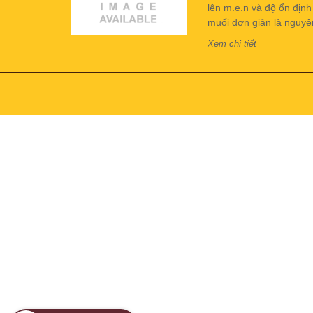
lên m.e.n và độ ổn địn
muối đơn giản là nguyên 
Xem chi tiết