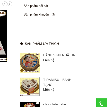
Sản phẩm nổi bật
Sản phẩm khuyến mãi
SẢN PHẨM ƯA THÍCH
BÁNH SINH NHẬT IN...
Liên hệ
manulife 27 năm
BÁNH
TIRAMISU - BÁNH
Liên hệ
TẶNG...
Liên hệ
chocolate cake