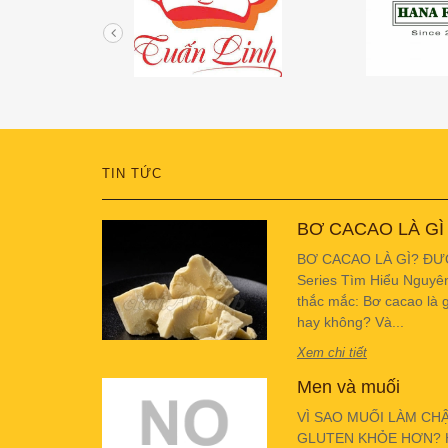
TIN TỨC
BƠ CACAO LÀ GÌ
BƠ CACAO LÀ GÌ? ĐƯ
Series Tìm Hiểu Nguyê
thắc mắc: Bơ cacao là g
hay không? Và...
Xem chi tiết
Men và muối
VÌ SAO MUỐI LÀM CH
GLUTEN KHỎE HƠN? Hiể