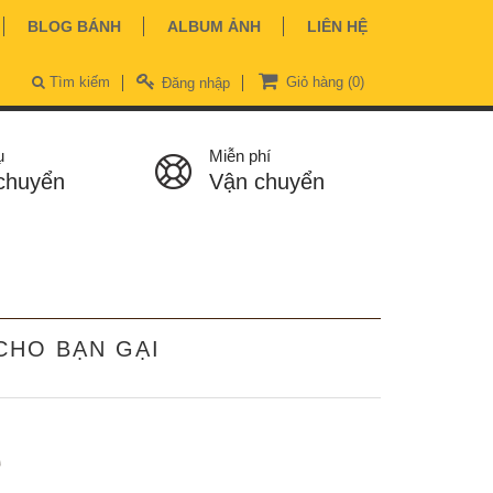
BLOG BÁNH
ALBUM ẢNH
LIÊN HỆ
Tìm kiếm
Giỏ hàng
(0)
Đăng nhập
ụ
Miễn phí
chuyển
Vận chuyển
CHO BẠN GẠI
ệ