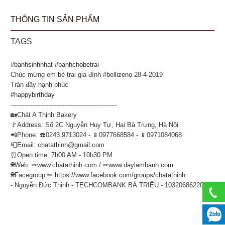
THÔNG TIN SẢN PHẨM
TAGS
#banhsinhnhat
#banhchobetrai
Chúc mừng em bé trai gia đình
#bellizeno
28-4-2019
Tràn đầy hạnh phúc
#happybirthday
-----------------------------------------------------
🏡Chát A Thịnh Bakery
🚩Address: Số 2C Nguyễn Huy Tự, Hai Bà Trưng, Hà Nội
📲Phone: ☎️0243.9713024 - 📱0977668584 - 📱0971084068
📮Email: chatathinh@gmail.com
⏰Open time: 7h00 AM - 10h30 PM
🌐Web: ✏
www.chatathinh.com
/ ✏
www.daylambanh.com
🌐Facegroup:✏
https://www.facebook.com/groups/chatathinh
- Nguyễn Đức Thịnh - TECHCOMBANK BÀ TRIỆU - 10320686220012