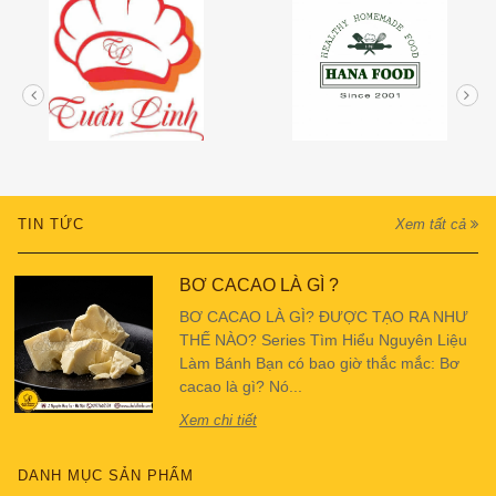
TIN TỨC
Xem tất cả
BƠ CACAO LÀ GÌ ?
BƠ CACAO LÀ GÌ? ĐƯỢC TẠO RA NHƯ
THẾ NÀO? Series Tìm Hiểu Nguyên Liệu
Làm Bánh Bạn có bao giờ thắc mắc: Bơ
cacao là gì? Nó...
Xem chi tiết
DANH MỤC SẢN PHẨM