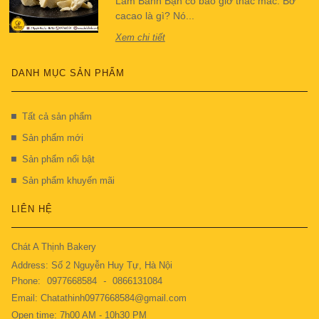
Làm Bánh Bạn có bao giờ thắc mắc: Bơ
cacao là gì? Nó...
Xem chi tiết
DANH MỤC SẢN PHẨM
Tất cả sản phẩm
Sản phẩm mới
Sản phẩm nổi bật
Sản phẩm khuyến mãi
LIÊN HỆ
Chát A Thịnh Bakery
Address: Số 2 Nguyễn Huy Tự, Hà Nội
Phone:
0977668584
-
0866131084
Email: Chatathinh0977668584@gmail.com
Open time: 7h00 AM - 10h30 PM