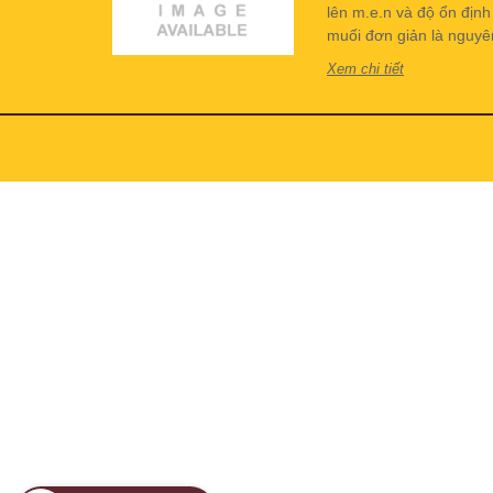
lên m.e.n và độ ổn địn
muối đơn giản là nguyên 
Xem chi tiết