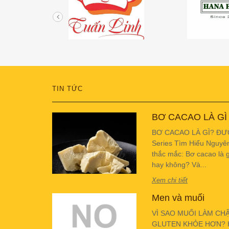
TIN TỨC
BƠ CACAO LÀ GÌ
BƠ CACAO LÀ GÌ? ĐƯ
Series Tìm Hiểu Nguyê
thắc mắc: Bơ cacao là g
hay không? Và...
Xem chi tiết
Men và muối
VÌ SAO MUỐI LÀM CH
GLUTEN KHỎE HƠN? Hiể