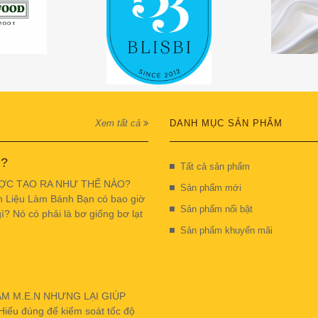
Xem tất cả
DANH MỤC SẢN PHẨM
 ?
Tất cả sản phẩm
ỢC TẠO RA NHƯ THẾ NÀO?
Sản phẩm mới
n Liệu Làm Bánh Bạn có bao giờ
Sản phẩm nổi bật
ì? Nó có phải là bơ giống bơ lạt
Sản phẩm khuyến mãi
ẬM M.E.N NHƯNG LẠI GIÚP
u đúng để kiểm soát tốc độ