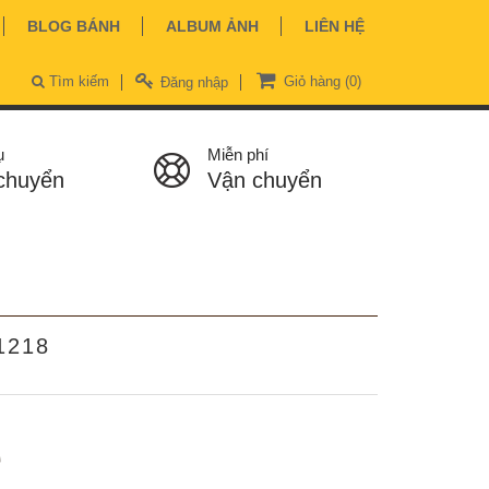
BLOG BÁNH
ALBUM ẢNH
LIÊN HỆ
Tìm kiếm
Giỏ hàng
(0)
Đăng nhập
ụ
Miễn phí
chuyển
Vận chuyển
1218
ệ