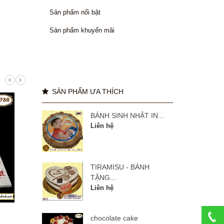
Sản phẩm nổi bật
Sản phẩm khuyến mãi
SẢN PHẨM ƯA THÍCH
BÁNH SINH NHẬT IN...
Liên hệ
TIRAMISU - BÁNH
TẶNG...
Liên hệ
manulife 27 năm
BÁNH
chocolate cake