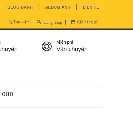
BLOG BÁNH
ALBUM ẢNH
LIÊN HỆ
Tìm kiếm
Giỏ hàng
(0)
Đăng nhập
ụ
Miễn phí
chuyển
Vận chuyển
1080
ệ