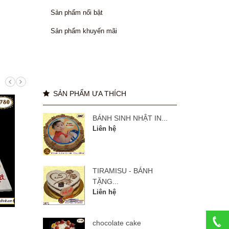
Sản phẩm nổi bật
Sản phẩm khuyến mãi
SẢN PHẨM ƯA THÍCH
BÁNH SINH NHẬT IN...
Liên hệ
TIRAMISU - BÁNH
TẶNG...
Liên hệ
manulife 27 năm
BÁNH
chocolate cake