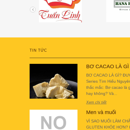
TIN TỨC
BƠ CACAO LÀ GÌ
BƠ CACAO LÀ GÌ? ĐƯ
Series Tìm Hiểu Nguyê
thắc mắc: Bơ cacao là g
hay không? Và...
Xem chi tiết
Men và muối
VÌ SAO MUỐI LÀM CH
GLUTEN KHỎE HƠN? Hiể