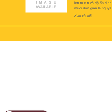
lên m.e.n và độ ổn địn
muối đơn giản là nguyên 
Xem chi tiết