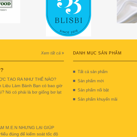
Xem tất cả
DANH MỤC SẢN PHẨM
 ?
Tất cả sản phẩm
ỢC TẠO RA NHƯ THẾ NÀO?
Sản phẩm mới
n Liệu Làm Bánh Bạn có bao giờ
Sản phẩm nổi bật
ì? Nó có phải là bơ giống bơ lạt
Sản phẩm khuyến mãi
ẬM M.E.N NHƯNG LẠI GIÚP
u đúng để kiểm soát tốc độ