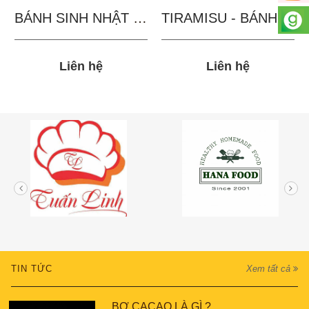
BÁNH SINH NHẬT IN...
TIRAMISU - BÁNH TẶNG...
Liên hệ
Liên hệ
TIN TỨC
Xem tất cả
BƠ CACAO LÀ GÌ ?