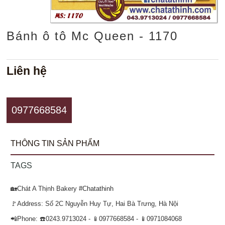
Bánh ô tô Mc Queen - 1170
Liên hệ
0977668584
THÔNG TIN SẢN PHẨM
TAGS
🏡Chát A Thịnh Bakery
#Chatathinh
🚩Address: Số 2C Nguyễn Huy Tự, Hai Bà Trưng, Hà Nội
📲Phone: ☎️0243.9713024 - 📱0977668584 - 📱0971084068