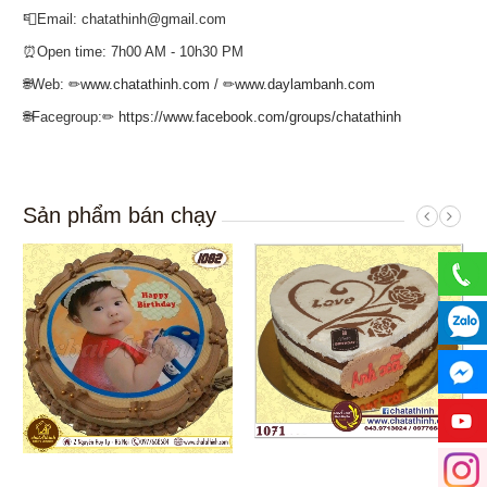
📮Email: chatathinh@gmail.com
⏰Open time: 7h00 AM - 10h30 PM
🌐Web: ✏
www.chatathinh.com
/ ✏
www.daylambanh.com
🌐Facegroup:✏
https://www.facebook.com/groups/chatathinh
Sản phẩm bán chạy