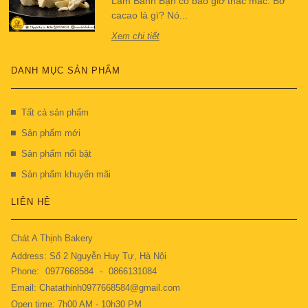
Làm Bánh Bạn có bao giờ thắc mắc: Bơ
cacao là gì? Nó...
Xem chi tiết
DANH MỤC SẢN PHẨM
Tất cả sản phẩm
Sản phẩm mới
Sản phẩm nổi bật
Sản phẩm khuyến mãi
LIÊN HỆ
Chát A Thịnh Bakery
Address: Số 2 Nguyễn Huy Tự, Hà Nội
Phone:
0977668584
-
0866131084
Email: Chatathinh0977668584@gmail.com
Open time: 7h00 AM - 10h30 PM