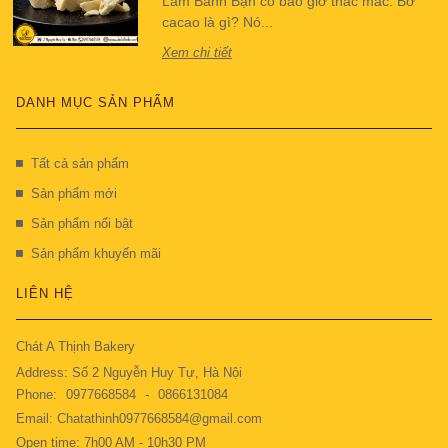
Làm Bánh Bạn có bao giờ thắc mắc: Bơ
cacao là gì? Nó...
Xem chi tiết
DANH MỤC SẢN PHẨM
Tất cả sản phẩm
Sản phẩm mới
Sản phẩm nổi bật
Sản phẩm khuyến mãi
LIÊN HỆ
Chát A Thịnh Bakery
Address: Số 2 Nguyễn Huy Tự, Hà Nội
Phone:
0977668584
-
0866131084
Email: Chatathinh0977668584@gmail.com
Open time: 7h00 AM - 10h30 PM