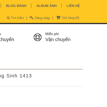
BLOG BÁNH
ALBUM ẢNH
LIÊN HỆ
Tìm kiếm
Giỏ hàng
(0)
Đăng nhập
ụ
Miễn phí
chuyển
Vận chuyển
ng Sinh 1413
ệ