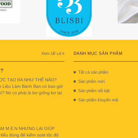
Xem tất cả
DANH MỤC SẢN PHẨM
 ?
Tất cả sản phẩm
ỢC TẠO RA NHƯ THẾ NÀO?
Sản phẩm mới
n Liệu Làm Bánh Bạn có bao giờ
Sản phẩm nổi bật
ì? Nó có phải là bơ giống bơ lạt
Sản phẩm khuyến mãi
ẬM M.E.N NHƯNG LẠI GIÚP
u đúng để kiểm soát tốc độ