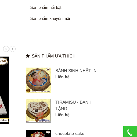
Sản phẩm nổi bật
Sản phẩm khuyến mãi
SẢN PHẨM ƯA THÍCH
BÁNH SINH NHẬT IN...
Liên hệ
TIRAMISU - BÁNH
TẶNG...
Liên hệ
manulife 27 năm
BÁNH
chocolate cake