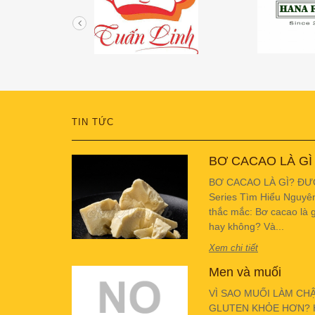
TIN TỨC
BƠ CACAO LÀ GÌ
BƠ CACAO LÀ GÌ? ĐƯ
Series Tìm Hiểu Nguyê
thắc mắc: Bơ cacao là g
hay không? Và...
Xem chi tiết
Men và muối
VÌ SAO MUỐI LÀM CH
GLUTEN KHỎE HƠN? Hiể