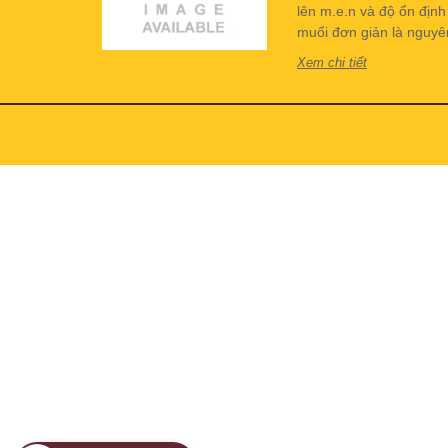
lên m.e.n và độ ổn địn
muối đơn giản là nguyên 
Xem chi tiết