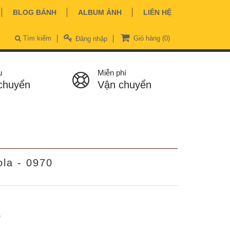
BLOG BÁNH
ALBUM ẢNH
LIÊN HỆ
Tìm kiếm
Giỏ hàng
(0)
Đăng nhập
ụ
Miễn phí
chuyển
Vận chuyển
la - 0970
ệ