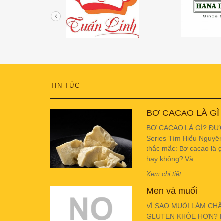
TIN TỨC
BƠ CACAO LÀ GÌ
BƠ CACAO LÀ GÌ? ĐƯ
Series Tìm Hiểu Nguyê
thắc mắc: Bơ cacao là g
hay không? Và...
Xem chi tiết
Men và muối
VÌ SAO MUỐI LÀM CH
GLUTEN KHỎE HƠN? Hiể