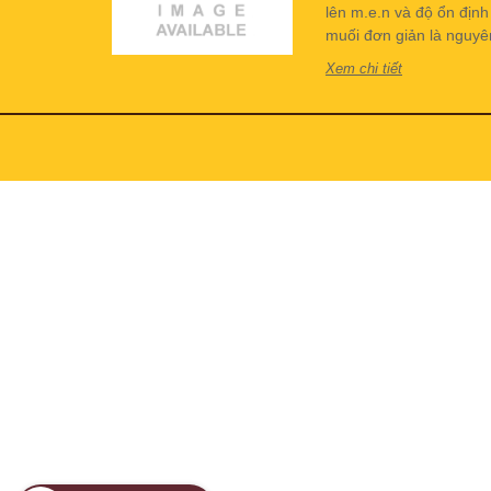
lên m.e.n và độ ổn địn
muối đơn giản là nguyên 
Xem chi tiết