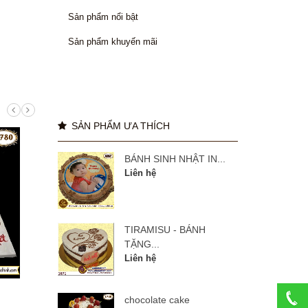
Sản phẩm nổi bật
Sản phẩm khuyến mãi
SẢN PHẨM ƯA THÍCH
BÁNH SINH NHẬT IN...
Liên hệ
TIRAMISU - BÁNH
TẶNG...
Liên hệ
manulife 27 năm
BÁNH
chocolate cake