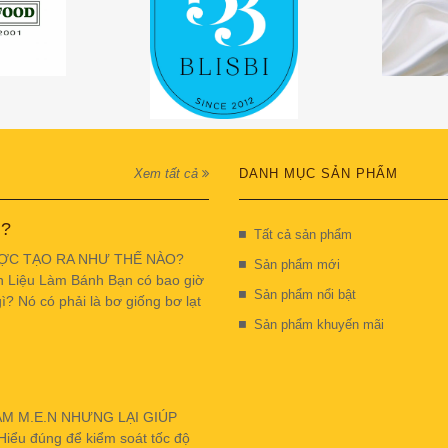
Xem tất cả
DANH MỤC SẢN PHẨM
 ?
Tất cả sản phẩm
ỢC TẠO RA NHƯ THẾ NÀO?
Sản phẩm mới
n Liệu Làm Bánh Bạn có bao giờ
Sản phẩm nổi bật
ì? Nó có phải là bơ giống bơ lạt
Sản phẩm khuyến mãi
ẬM M.E.N NHƯNG LẠI GIÚP
u đúng để kiểm soát tốc độ