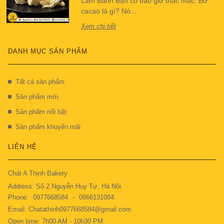
Làm Bánh Bạn có bao giờ thắc mắc: Bơ
cacao là gì? Nó...
Xem chi tiết
DANH MỤC SẢN PHẨM
Tất cả sản phẩm
Sản phẩm mới
Sản phẩm nổi bật
Sản phẩm khuyến mãi
LIÊN HỆ
Chát A Thịnh Bakery
Address: Số 2 Nguyễn Huy Tự, Hà Nội
Phone:
0977668584
-
0866131084
Email: Chatathinh0977668584@gmail.com
Open time: 7h00 AM - 10h30 PM