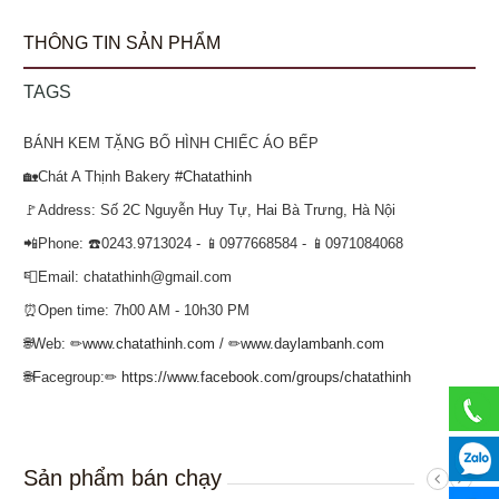
THÔNG TIN SẢN PHẨM
TAGS
BÁNH KEM TẶNG BỐ HÌNH CHIẾC ÁO BẾP
🏡Chát A Thịnh Bakery
#Chatathinh
🚩Address: Số 2C Nguyễn Huy Tự, Hai Bà Trưng, Hà Nội
📲Phone: ☎️0243.9713024 - 📱0977668584 - 📱0971084068
📮Email: chatathinh@gmail.com
⏰Open time: 7h00 AM - 10h30 PM
🌐Web: ✏
www.chatathinh.com
/ ✏
www.daylambanh.com
🌐Facegroup:✏
https://www.facebook.com/groups/chatathinh
Sản phẩm bán chạy