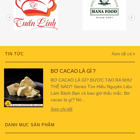
TIN TỨC
Xem tất cả
BƠ CACAO LÀ GÌ ?
BƠ CACAO LÀ GÌ? ĐƯỢC TẠO RA NHƯ
THẾ NÀO? Series Tìm Hiểu Nguyên Liệu
Làm Bánh Bạn có bao giờ thắc mắc: Bơ
cacao là gì? Nó...
Xem chi tiết
DANH MỤC SẢN PHẨM