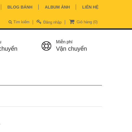
BLOG BÁNH
ALBUM ẢNH
LIÊN HỆ
Tìm kiếm
Giỏ hàng
(0)
Đăng nhập
ụ
Miễn phí
chuyển
Vận chuyển
ệ