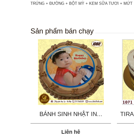
TRỨNG + ĐƯỜNG + BỘT MỲ + KEM SỮA TƯƠI + MỨT 
Sản phẩm bán chạy
BÁNH SINH NHẬT IN...
TIRA
Liên hệ