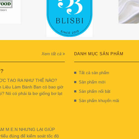
Xem tất cả
DANH MỤC SẢN PHẨM
 ?
Tất cả sản phẩm
ỢC TẠO RA NHƯ THẾ NÀO?
Sản phẩm mới
n Liệu Làm Bánh Bạn có bao giờ
Sản phẩm nổi bật
ì? Nó có phải là bơ giống bơ lạt
Sản phẩm khuyến mãi
ẬM M.E.N NHƯNG LẠI GIÚP
u đúng để kiểm soát tốc độ