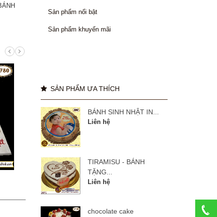
BÁNH
Sản phẩm nổi bật
Sản phẩm khuyến mãi
SẢN PHẨM ƯA THÍCH
BÁNH SINH NHẬT IN...
Liên hệ
TIRAMISU - BÁNH
TẶNG...
Liên hệ
manulife 27 năm
BÁNH
chocolate cake
Liên hệ