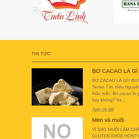
TIN TỨC
BƠ CACAO LÀ GÌ
BƠ CACAO LÀ GÌ? ĐƯ
Series Tìm Hiểu Nguyê
thắc mắc: Bơ cacao là g
hay không? Và...
Xem chi tiết
Men và muối
VÌ SAO MUỐI LÀM CH
GLUTEN KHỎE HƠN? Hiể