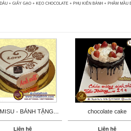
DÂU + GIẤY GẠO + KẸO CHOCOLATE + PHỤ KIÊN BÁNH + PHẨM MẦU 
MISU - BÁNH TẶNG...
chocolate cake
Liên hệ
Liên hệ