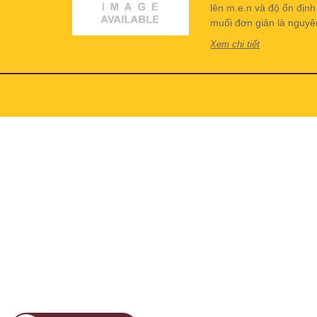
lên m.e.n và độ ổn địn
muối đơn giản là nguyên 
Xem chi tiết