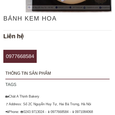
BÁNH KEM HOA
Liên hệ
0977668584
THÔNG TIN SẢN PHẨM
TAGS
🏡Chát A Thịnh Bakery
🚩Address: Số 2C Nguyễn Huy Tự, Hai Bà Trưng, Hà Nội
📲Phone: ☎️0243.9713024 - 📱0977668584 - 📱0971084068