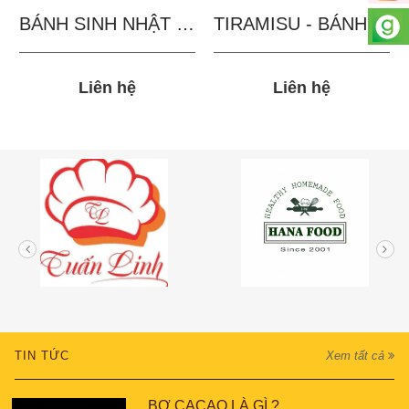
BÁNH SINH NHẬT IN...
TIRAMISU - BÁNH TẶNG...
Liên hệ
Liên hệ
TIN TỨC
Xem tất cả
BƠ CACAO LÀ GÌ ?