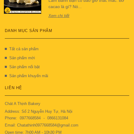
Làm Bánh Bạn có bao giờ thắc mắc: Bơ
cacao là gì? Nó...
Xem chi tiết
DANH MỤC SẢN PHẨM
Tất cả sản phẩm
Sản phẩm mới
Sản phẩm nổi bật
Sản phẩm khuyến mãi
LIÊN HỆ
Chát A Thịnh Bakery
Address: Số 2 Nguyễn Huy Tự, Hà Nội
Phone:
0977668584
-
0866131084
Email: Chatathinh0977668584@gmail.com
Open time: 7h00 AM - 10h30 PM