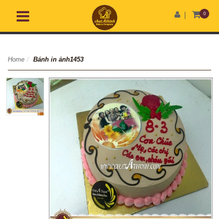
0
Home
/
Bánh in ảnh1453