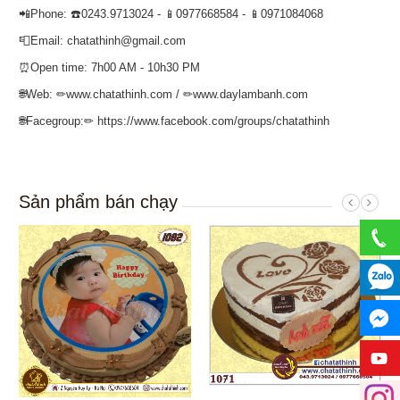
📲Phone: ☎️0243.9713024 - 📱0977668584 - 📱0971084068
📮Email: chatathinh@gmail.com
⏰Open time: 7h00 AM - 10h30 PM
🌐Web: ✏www.chatathinh.com / ✏www.daylambanh.com
🌐Facegroup:✏ https://www.facebook.com/groups/chatathinh
Sản phẩm bán chạy