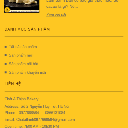
Làm Bánh Bạn có bao giờ thắc mắc: Bơ
cacao là gì? Nó...
Xem chi tiết
DANH MỤC SẢN PHẨM
Tất cả sản phẩm
Sản phẩm mới
Sản phẩm nổi bật
Sản phẩm khuyến mãi
LIÊN HỆ
Chát A Thịnh Bakery
Address: Số 2 Nguyễn Huy Tự, Hà Nội
Phone:
0977668584
-
0866131084
Email: Chatathinh0977668584@gmail.com
Open time: 7h00 AM - 10h30 PM