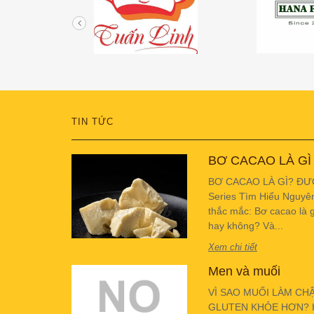
TIN TỨC
BƠ CACAO LÀ GÌ
BƠ CACAO LÀ GÌ? ĐƯ
Series Tìm Hiểu Nguyê
thắc mắc: Bơ cacao là g
hay không? Và...
Xem chi tiết
Men và muối
VÌ SAO MUỐI LÀM CH
GLUTEN KHỎE HƠN? Hiể