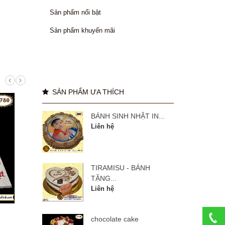
Sản phẩm nổi bật
Sản phẩm khuyến mãi
SẢN PHẨM ƯA THÍCH
BÁNH SINH NHẬT IN...
Liên hệ
TIRAMISU - BÁNH
TẶNG...
Liên hệ
manulife 27 năm
BÁNH
chocolate cake