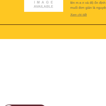
lên m.e.n và độ ổn địn
muối đơn giản là nguyên 
Xem chi tiết