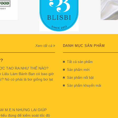
Xem tất cả
DANH MỤC SẢN PHẨM
 ?
Tất cả sản phẩm
ỢC TẠO RA NHƯ THẾ NÀO?
Sản phẩm mới
n Liệu Làm Bánh Bạn có bao giờ
Sản phẩm nổi bật
ì? Nó có phải là bơ giống bơ lạt
Sản phẩm khuyến mãi
ẬM M.E.N NHƯNG LẠI GIÚP
u đúng để kiểm soát tốc độ