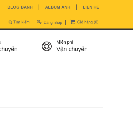
BLOG BÁNH
ALBUM ẢNH
LIÊN HỆ
Tìm kiếm
Giỏ hàng
(0)
Đăng nhập
ụ
Miễn phí
chuyển
Vận chuyển
ệ