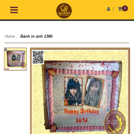
0
Home
/
Bánh in ảnh 1386