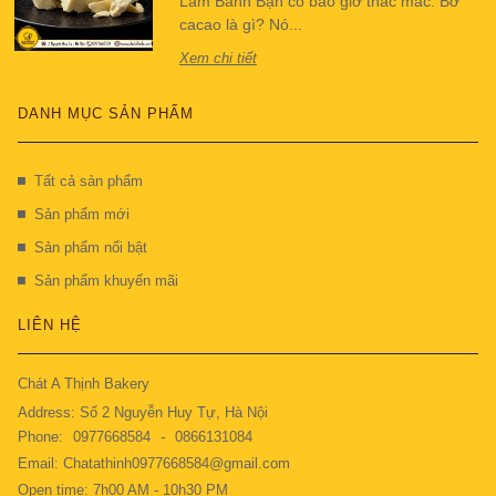
Làm Bánh Bạn có bao giờ thắc mắc: Bơ
cacao là gì? Nó...
Xem chi tiết
DANH MỤC SẢN PHẨM
Tất cả sản phẩm
Sản phẩm mới
Sản phẩm nổi bật
Sản phẩm khuyến mãi
LIÊN HỆ
Chát A Thịnh Bakery
Address: Số 2 Nguyễn Huy Tự, Hà Nội
Phone:
0977668584
-
0866131084
Email: Chatathinh0977668584@gmail.com
Open time: 7h00 AM - 10h30 PM