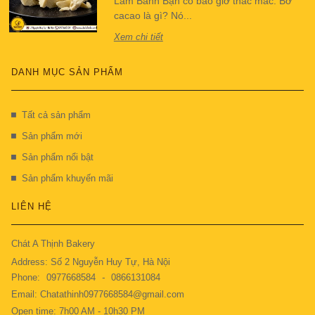
Làm Bánh Bạn có bao giờ thắc mắc: Bơ
cacao là gì? Nó...
Xem chi tiết
DANH MỤC SẢN PHẨM
Tất cả sản phẩm
Sản phẩm mới
Sản phẩm nổi bật
Sản phẩm khuyến mãi
LIÊN HỆ
Chát A Thịnh Bakery
Address: Số 2 Nguyễn Huy Tự, Hà Nội
Phone:
0977668584
-
0866131084
Email: Chatathinh0977668584@gmail.com
Open time: 7h00 AM - 10h30 PM