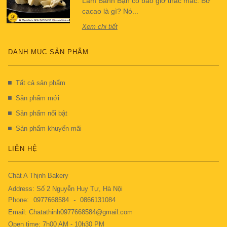
Làm Bánh Bạn có bao giờ thắc mắc: Bơ
cacao là gì? Nó...
Xem chi tiết
DANH MỤC SẢN PHẨM
Tất cả sản phẩm
Sản phẩm mới
Sản phẩm nổi bật
Sản phẩm khuyến mãi
LIÊN HỆ
Chát A Thịnh Bakery
Address: Số 2 Nguyễn Huy Tự, Hà Nội
Phone:
0977668584
-
0866131084
Email: Chatathinh0977668584@gmail.com
Open time: 7h00 AM - 10h30 PM