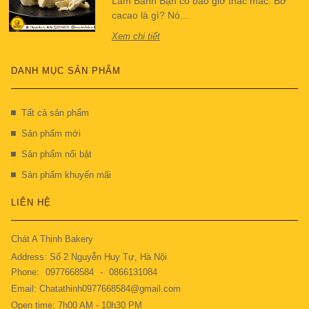
Làm Bánh Bạn có bao giờ thắc mắc: Bơ
cacao là gì? Nó...
Xem chi tiết
DANH MỤC SẢN PHẨM
Tất cả sản phẩm
Sản phẩm mới
Sản phẩm nổi bật
Sản phẩm khuyến mãi
LIÊN HỆ
Chát A Thịnh Bakery
Address: Số 2 Nguyễn Huy Tự, Hà Nội
Phone:
0977668584
-
0866131084
Email: Chatathinh0977668584@gmail.com
Open time: 7h00 AM - 10h30 PM