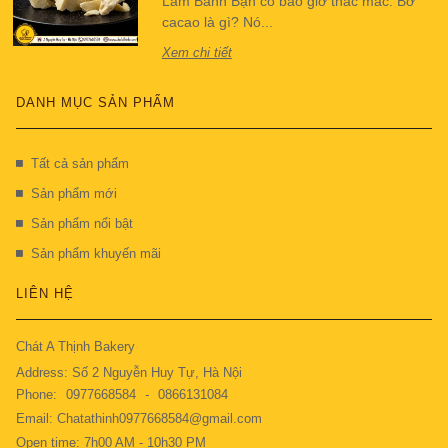
Làm Bánh Bạn có bao giờ thắc mắc: Bơ
cacao là gì? Nó...
Xem chi tiết
DANH MỤC SẢN PHẨM
Tất cả sản phẩm
Sản phẩm mới
Sản phẩm nổi bật
Sản phẩm khuyến mãi
LIÊN HỆ
Chát A Thịnh Bakery
Address: Số 2 Nguyễn Huy Tự, Hà Nội
Phone:
0977668584
-
0866131084
Email: Chatathinh0977668584@gmail.com
Open time: 7h00 AM - 10h30 PM