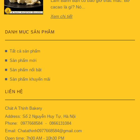
Làm Bánh Bạn có bao giờ thắc mắc: Bơ
cacao là gì? Nó...
Xem chi tiết
DANH MỤC SẢN PHẨM
Tất cả sản phẩm
Sản phẩm mới
Sản phẩm nổi bật
Sản phẩm khuyến mãi
LIÊN HỆ
Chát A Thịnh Bakery
Address: Số 2 Nguyễn Huy Tự, Hà Nội
Phone:
0977668584
-
0866131084
Email: Chatathinh0977668584@gmail.com
Open time: 7h00 AM - 10h30 PM