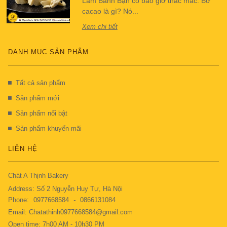
Làm Bánh Bạn có bao giờ thắc mắc: Bơ
cacao là gì? Nó...
Xem chi tiết
DANH MỤC SẢN PHẨM
Tất cả sản phẩm
Sản phẩm mới
Sản phẩm nổi bật
Sản phẩm khuyến mãi
LIÊN HỆ
Chát A Thịnh Bakery
Address: Số 2 Nguyễn Huy Tự, Hà Nội
Phone:
0977668584
-
0866131084
Email: Chatathinh0977668584@gmail.com
Open time: 7h00 AM - 10h30 PM