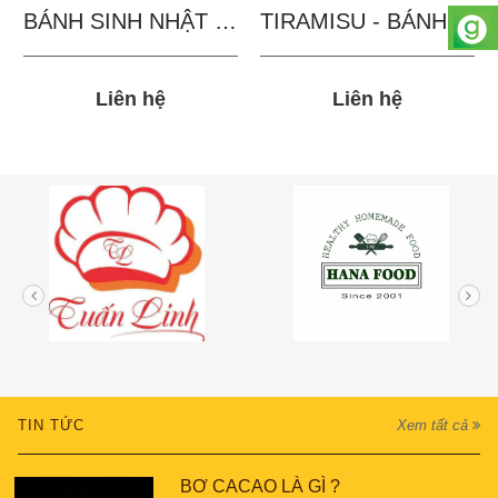
BÁNH SINH NHẬT IN...
TIRAMISU - BÁNH TẶNG...
Liên hệ
Liên hệ
TIN TỨC
Xem tất cả
BƠ CACAO LÀ GÌ ?