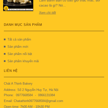
Làm Bánh Bạn có bao giờ thắc mắc: Bơ
cacao là gì? Nó...
Xem chi tiết
DANH MỤC SẢN PHẨM
Tất cả sản phẩm
Sản phẩm mới
Sản phẩm nổi bật
Sản phẩm khuyến mãi
LIÊN HỆ
Chát A Thịnh Bakery
Address: Số 2 Nguyễn Huy Tự, Hà Nội
Phone:
0977668584
-
0866131084
Email: Chatathinh0977668584@gmail.com
Open time: 7h00 AM - 10h30 PM