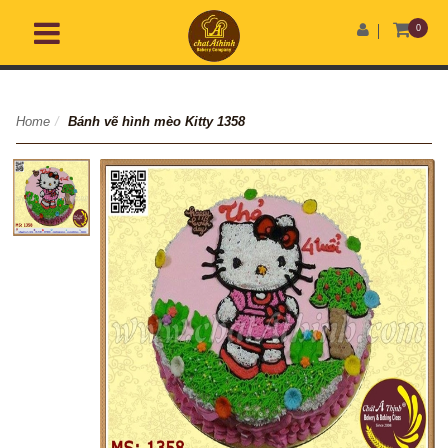
0
Home
/
Bánh vẽ hình mèo Kitty 1358