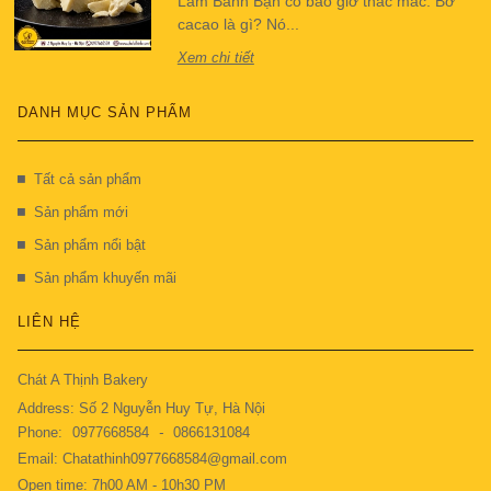
Làm Bánh Bạn có bao giờ thắc mắc: Bơ
cacao là gì? Nó...
Xem chi tiết
DANH MỤC SẢN PHẨM
Tất cả sản phẩm
Sản phẩm mới
Sản phẩm nổi bật
Sản phẩm khuyến mãi
LIÊN HỆ
Chát A Thịnh Bakery
Address: Số 2 Nguyễn Huy Tự, Hà Nội
Phone:
0977668584
-
0866131084
Email: Chatathinh0977668584@gmail.com
Open time: 7h00 AM - 10h30 PM