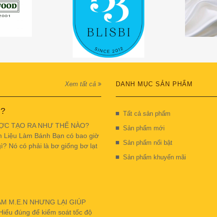
Xem tất cả
DANH MỤC SẢN PHẨM
 ?
Tất cả sản phẩm
ỢC TẠO RA NHƯ THẾ NÀO?
Sản phẩm mới
n Liệu Làm Bánh Bạn có bao giờ
Sản phẩm nổi bật
ì? Nó có phải là bơ giống bơ lạt
Sản phẩm khuyến mãi
ẬM M.E.N NHƯNG LẠI GIÚP
u đúng để kiểm soát tốc độ