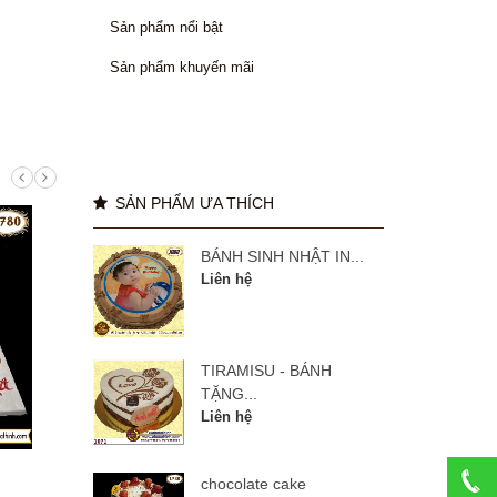
Sản phẩm nổi bật
Sản phẩm khuyến mãi
SẢN PHẨM ƯA THÍCH
BÁNH SINH NHẬT IN...
Liên hệ
TIRAMISU - BÁNH
TẶNG...
Liên hệ
manulife 27 năm
BÁNH
chocolate cake