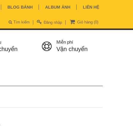
BLOG BÁNH
ALBUM ẢNH
LIÊN HỆ
Tìm kiếm
Giỏ hàng
(0)
Đăng nhập
ụ
Miễn phí
chuyển
Vận chuyển
ệ