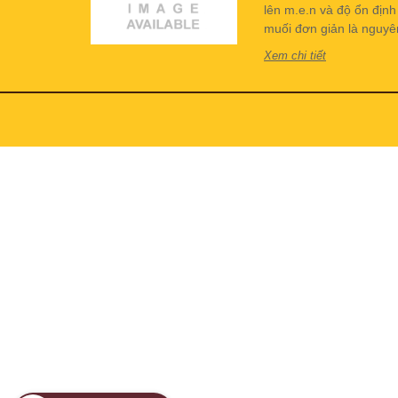
lên m.e.n và độ ổn địn
muối đơn giản là nguyên 
Xem chi tiết