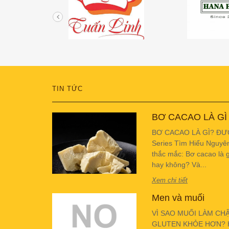
TIN TỨC
BƠ CACAO LÀ GÌ
BƠ CACAO LÀ GÌ? ĐƯ
Series Tìm Hiểu Nguyê
thắc mắc: Bơ cacao là g
hay không? Và...
Xem chi tiết
Men và muối
VÌ SAO MUỐI LÀM CH
GLUTEN KHỎE HƠN? Hiể