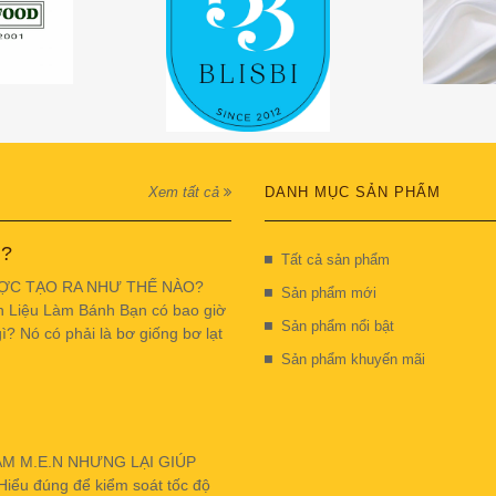
Xem tất cả
DANH MỤC SẢN PHẨM
 ?
Tất cả sản phẩm
ỢC TẠO RA NHƯ THẾ NÀO?
Sản phẩm mới
n Liệu Làm Bánh Bạn có bao giờ
Sản phẩm nổi bật
ì? Nó có phải là bơ giống bơ lạt
Sản phẩm khuyến mãi
ẬM M.E.N NHƯNG LẠI GIÚP
u đúng để kiểm soát tốc độ