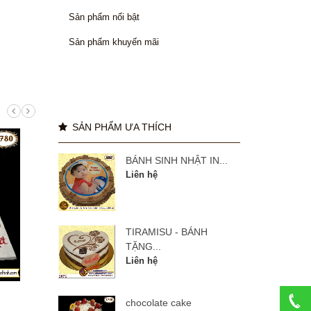
Sản phẩm nổi bật
Sản phẩm khuyến mãi
SẢN PHẨM ƯA THÍCH
BÁNH SINH NHẬT IN...
Liên hệ
TIRAMISU - BÁNH
TẶNG...
Liên hệ
manulife 27 năm
BÁNH
chocolate cake