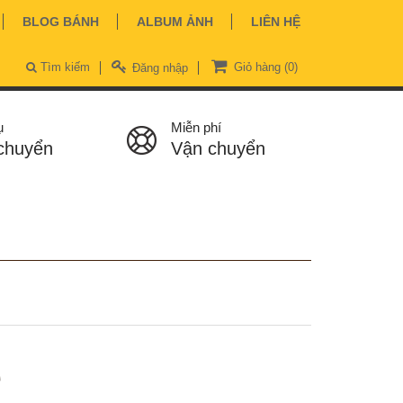
BLOG BÁNH
ALBUM ẢNH
LIÊN HỆ
Tìm kiếm
Giỏ hàng
(0)
Đăng nhập
ụ
Miễn phí
chuyển
Vận chuyển
ệ