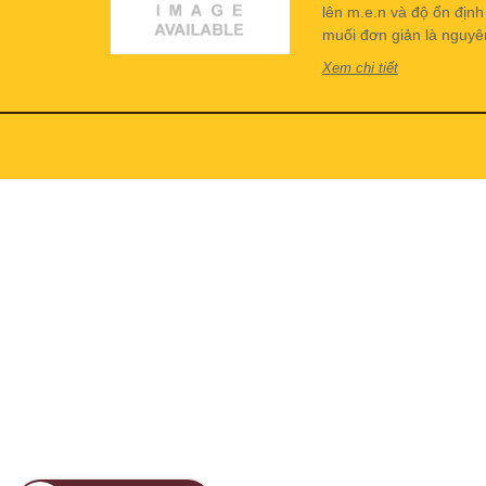
lên m.e.n và độ ổn địn
muối đơn giản là nguyên 
Xem chi tiết