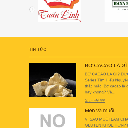
TIN TỨC
BƠ CACAO LÀ GÌ
BƠ CACAO LÀ GÌ? ĐƯ
Series Tìm Hiểu Nguyê
thắc mắc: Bơ cacao là g
hay không? Và...
Xem chi tiết
Men và muối
VÌ SAO MUỐI LÀM CH
GLUTEN KHỎE HƠN? Hiể