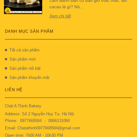
Làm Bánh Bạn có bao giờ thắc mắc: Bơ
cacao là gì? Nó...
Xem chi tiết
DANH MỤC SẢN PHẨM
Tất cả sản phẩm
Sản phẩm mới
Sản phẩm nổi bật
Sản phẩm khuyến mãi
LIÊN HỆ
Chát A Thịnh Bakery
Address: Số 2 Nguyễn Huy Tự, Hà Nội
Phone:
0977668584
-
0866131084
Email: Chatathinh0977668584@gmail.com
Open time: 7h00 AM - 10h30 PM