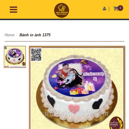
0
Home
/
Bánh in ảnh 1375