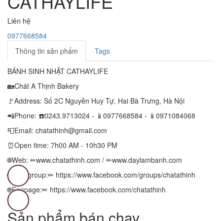
CATHAYLIFE
Liên hệ
0977668584
Thông tin sản phẩm
Tags
BÁNH SINH NHẬT CATHAYLIFE
🏡Chát A Thịnh Bakery
🚩Address: Số 2C Nguyễn Huy Tự, Hai Bà Trưng, Hà Nội
📲Phone: ☎️0243.9713024 - 📱0977668584 - 📱0971084068
📮Email: chatathinh@gmail.com
⏰Open time: 7h00 AM - 10h30 PM
🌐Web: ✏www.chatathinh.com / ✏www.daylambanh.com
🌐Facegroup:✏ https://www.facebook.com/groups/chatathinh
🌐Fanpage:✏ https://www.facebook.com/chatathinh
Sản phẩm bán chạy