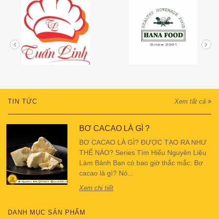
TIN TỨC
Xem tất cả
BƠ CACAO LÀ GÌ ?
BƠ CACAO LÀ GÌ? ĐƯỢC TẠO RA NHƯ
THẾ NÀO? Series Tìm Hiểu Nguyên Liệu
Làm Bánh Bạn có bao giờ thắc mắc: Bơ
cacao là gì? Nó...
Xem chi tiết
DANH MỤC SẢN PHẨM