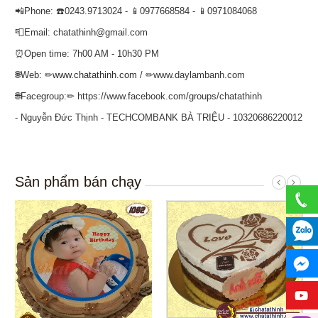
📲Phone: ☎️0243.9713024 - 📱0977668584 - 📱0971084068
📮Email: chatathinh@gmail.com
⏰Open time: 7h00 AM - 10h30 PM
🌐Web: ✏
www.chatathinh.com
/ ✏www.daylambanh.com
🌐Facegroup:✏ https://www.facebook.com/groups/chatathinh
- Nguyễn Đức Thịnh - TECHCOMBANK BÀ TRIỆU - 10320686220012
Sản phẩm bán chạy