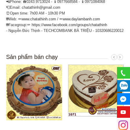
📲Phone: ☎️0243.9713024 - 📱0977668584 - 📱0971084068
📮Email: chatathinh@gmail.com
⏰Open time: 7h00 AM - 10h30 PM
🌐Web: ✏
www.chatathinh.com
/ ✏
www.daylambanh.com
🌐Facegroup:✏
https://www.facebook.com/groups/chatathinh
- Nguyễn Đức Thịnh - TECHCOMBANK BÀ TRIỆU - 10320686220012
Sản phẩm bán chạy