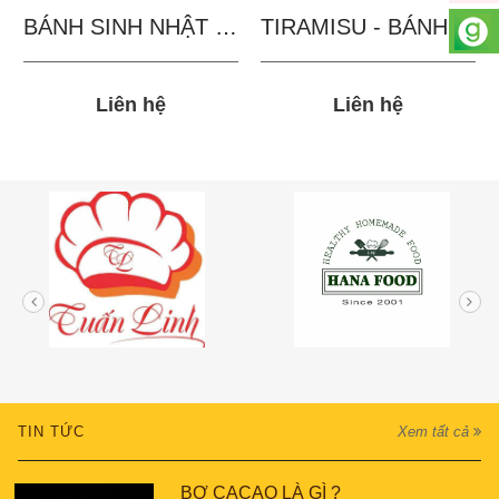
BÁNH SINH NHẬT IN...
TIRAMISU - BÁNH TẶNG...
Liên hệ
Liên hệ
TIN TỨC
Xem tất cả
BƠ CACAO LÀ GÌ ?