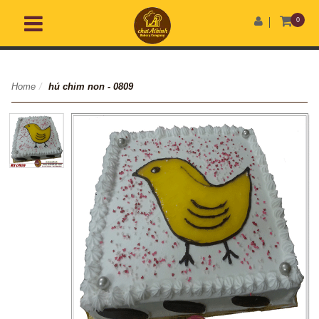
0
Home
/
hú chim non - 0809