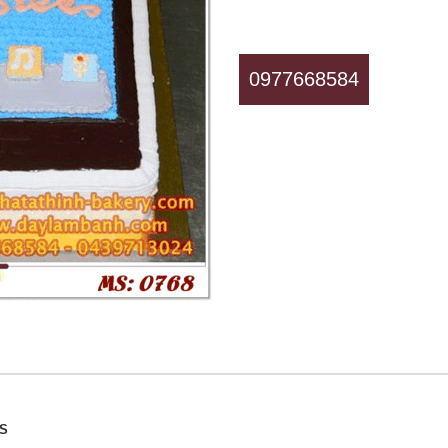
0977668584
SS