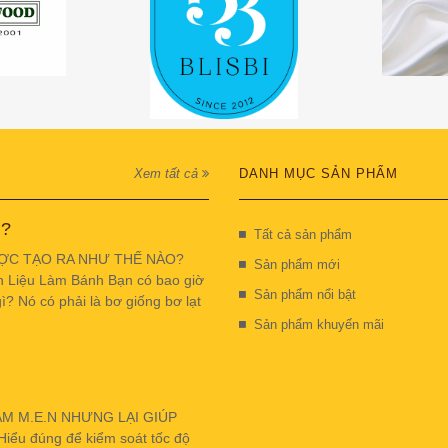
Xem tất cả
DANH MỤC SẢN PHẨM
 ?
Tất cả sản phẩm
ỢC TẠO RA NHƯ THẾ NÀO?
Sản phẩm mới
n Liệu Làm Bánh Bạn có bao giờ
Sản phẩm nổi bật
ì? Nó có phải là bơ giống bơ lạt
Sản phẩm khuyến mãi
ẬM M.E.N NHƯNG LẠI GIÚP
u đúng để kiểm soát tốc độ