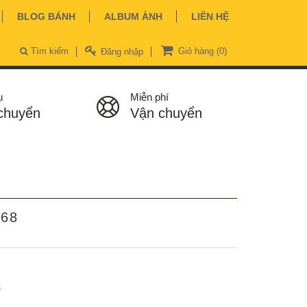
BLOG BÁNH
ALBUM ẢNH
LIÊN HỆ
Tìm kiếm
Giỏ hàng
(0)
Đăng nhập
ụ
Miễn phí
chuyển
Vận chuyển
768
ệ