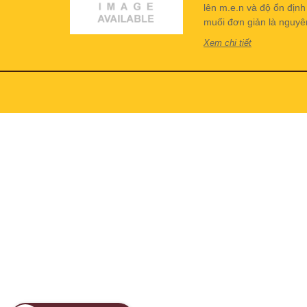
lên m.e.n và độ ổn địn
muối đơn giản là nguyên 
Xem chi tiết