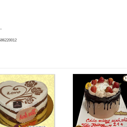
--
686220012