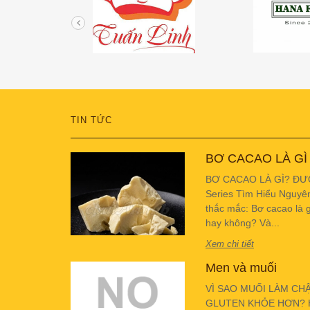
TIN TỨC
BƠ CACAO LÀ GÌ
BƠ CACAO LÀ GÌ? ĐƯ
Series Tìm Hiểu Nguyê
thắc mắc: Bơ cacao là g
hay không? Và...
Xem chi tiết
Men và muối
VÌ SAO MUỐI LÀM CH
GLUTEN KHỎE HƠN? Hiể