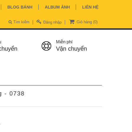
BLOG BÁNH
ALBUM ẢNH
LIÊN HỆ
Tìm kiếm
Giỏ hàng
(0)
Đăng nhập
ụ
Miễn phí
chuyển
Vận chuyển
g - 0738
ệ