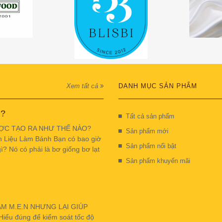
Xem tất cả
DANH MỤC SẢN PHẨM
 ?
Tất cả sản phẩm
ỢC TẠO RA NHƯ THẾ NÀO?
Sản phẩm mới
n Liệu Làm Bánh Bạn có bao giờ
Sản phẩm nổi bật
ì? Nó có phải là bơ giống bơ lạt
Sản phẩm khuyến mãi
ẬM M.E.N NHƯNG LẠI GIÚP
u đúng để kiểm soát tốc độ