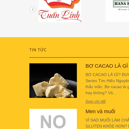
TIN TỨC
BƠ CACAO LÀ GÌ
BƠ CACAO LÀ GÌ? ĐƯ
Series Tìm Hiểu Nguyê
thắc mắc: Bơ cacao là g
hay không? Và...
Xem chi tiết
Men và muối
VÌ SAO MUỐI LÀM CH
GLUTEN KHỎE HƠN? Hiể