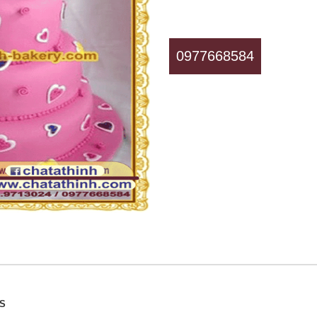
0977668584
SS