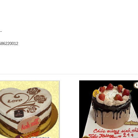
--
686220012