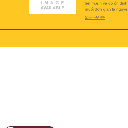
lên m.e.n và độ ổn địn
muối đơn giản là nguyên 
Xem chi tiết