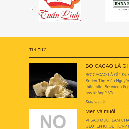
TIN TỨC
BƠ CACAO LÀ GÌ
BƠ CACAO LÀ GÌ? ĐƯ
Series Tìm Hiểu Nguyê
thắc mắc: Bơ cacao là g
hay không? Và...
Xem chi tiết
Men và muối
VÌ SAO MUỐI LÀM CH
GLUTEN KHỎE HƠN? Hiể