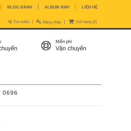
BLOG BÁNH
ALBUM ẢNH
LIÊN HỆ
Tìm kiếm
Giỏ hàng
(0)
Đăng nhập
ụ
Miễn phí
chuyển
Vận chuyển
- 0696
ệ