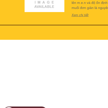
lên m.e.n và độ ổn địn
muối đơn giản là nguyên 
Xem chi tiết