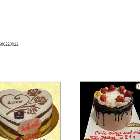
--
686220012