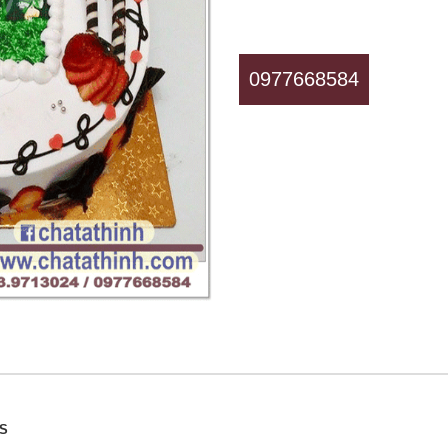
0977668584
SS