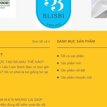
Xem tất cả
DANH MỤC SẢN PHẨM
 ?
Tất cả sản phẩm
ỢC TẠO RA NHƯ THẾ NÀO?
Sản phẩm mới
n Liệu Làm Bánh Bạn có bao giờ
Sản phẩm nổi bật
ì? Nó có phải là bơ giống bơ lạt
Sản phẩm khuyến mãi
ẬM M.E.N NHƯNG LẠI GIÚP
u đúng để kiểm soát tốc độ