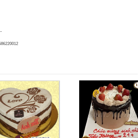
--
686220012