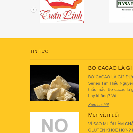
TIN TỨC
BƠ CACAO LÀ GÌ
BƠ CACAO LÀ GÌ? ĐƯ
Series Tìm Hiểu Nguyê
thắc mắc: Bơ cacao là g
hay không? Và...
Xem chi tiết
Men và muối
VÌ SAO MUỐI LÀM CH
GLUTEN KHỎE HƠN? Hiể