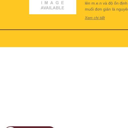
lên m.e.n và độ ổn địn
muối đơn giản là nguyên 
Xem chi tiết