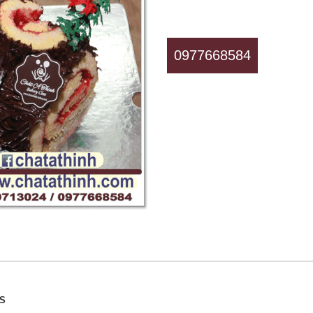
0977668584
SS