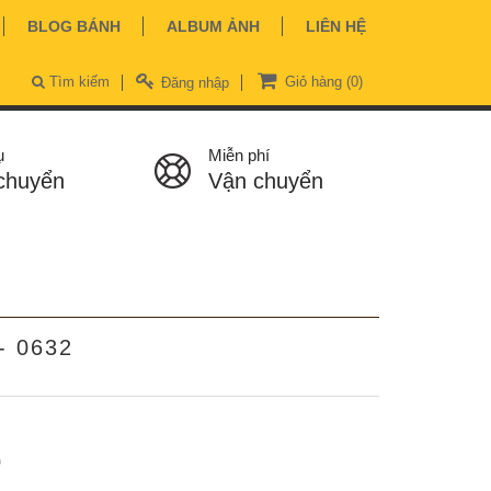
BLOG BÁNH
ALBUM ẢNH
LIÊN HỆ
Tìm kiếm
Giỏ hàng
(0)
Đăng nhập
ụ
Miễn phí
chuyển
Vận chuyển
- 0632
ệ