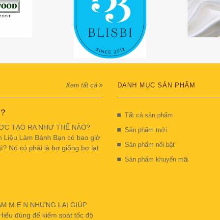
Xem tất cả
DANH MỤC SẢN PHẨM
 ?
Tất cả sản phẩm
ỢC TẠO RA NHƯ THẾ NÀO?
Sản phẩm mới
n Liệu Làm Bánh Bạn có bao giờ
Sản phẩm nổi bật
ì? Nó có phải là bơ giống bơ lạt
Sản phẩm khuyến mãi
ẬM M.E.N NHƯNG LẠI GIÚP
u đúng để kiểm soát tốc độ