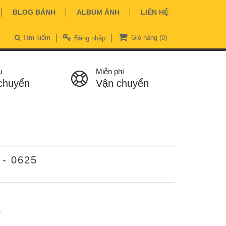
BLOG BÁNH
ALBUM ẢNH
LIÊN HỆ
Tìm kiếm
Giỏ hàng
(0)
Đăng nhập
ụ
Miễn phí
chuyển
Vận chuyển
 - 0625
ệ