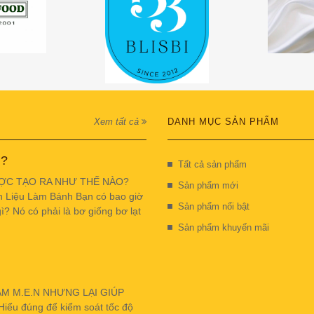
Xem tất cả
DANH MỤC SẢN PHẨM
 ?
Tất cả sản phẩm
ỢC TẠO RA NHƯ THẾ NÀO?
Sản phẩm mới
n Liệu Làm Bánh Bạn có bao giờ
Sản phẩm nổi bật
ì? Nó có phải là bơ giống bơ lạt
Sản phẩm khuyến mãi
ẬM M.E.N NHƯNG LẠI GIÚP
u đúng để kiểm soát tốc độ