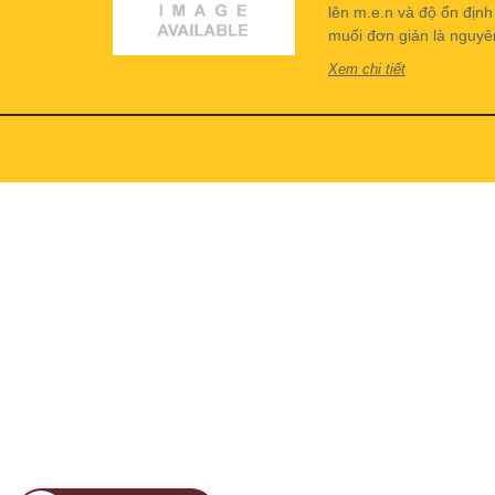
lên m.e.n và độ ổn địn
muối đơn giản là nguyên 
Xem chi tiết