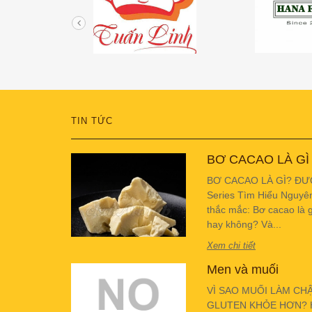
TIN TỨC
BƠ CACAO LÀ GÌ
BƠ CACAO LÀ GÌ? ĐƯ
Series Tìm Hiểu Nguyê
thắc mắc: Bơ cacao là g
hay không? Và...
Xem chi tiết
Men và muối
VÌ SAO MUỐI LÀM CH
GLUTEN KHỎE HƠN? Hiể