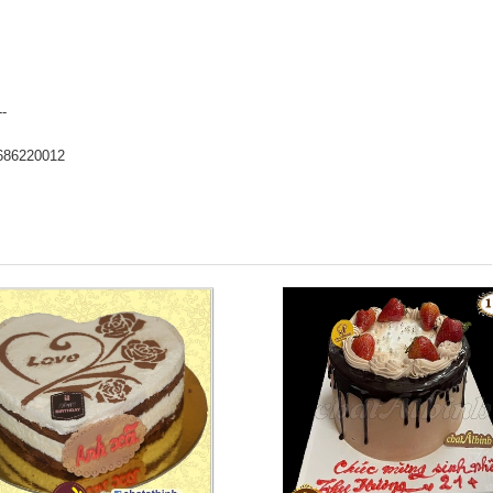
--
686220012