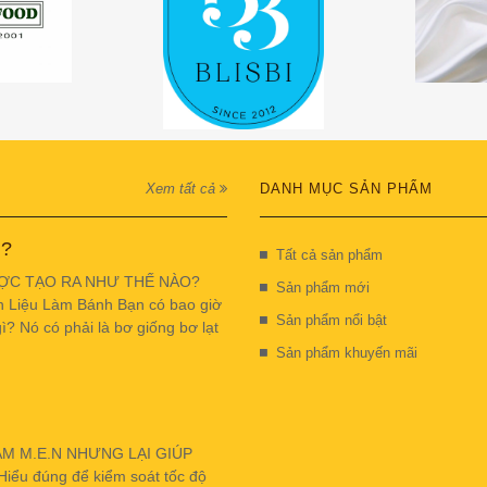
Xem tất cả
DANH MỤC SẢN PHẨM
 ?
Tất cả sản phẩm
ỢC TẠO RA NHƯ THẾ NÀO?
Sản phẩm mới
n Liệu Làm Bánh Bạn có bao giờ
Sản phẩm nổi bật
ì? Nó có phải là bơ giống bơ lạt
Sản phẩm khuyến mãi
ẬM M.E.N NHƯNG LẠI GIÚP
u đúng để kiểm soát tốc độ