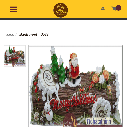
0
Home
/
Bánh noel - 0583