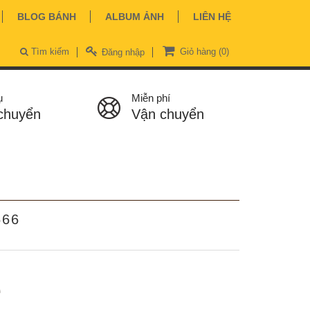
BLOG BÁNH
ALBUM ẢNH
LIÊN HỆ
Tìm kiếm
Giỏ hàng
(0)
Đăng nhập
ụ
Miễn phí
chuyển
Vận chuyển
566
ệ