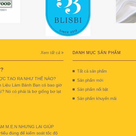
Xem tất cả
DANH MỤC SẢN PHẨM
 ?
Tất cả sản phẩm
ỢC TẠO RA NHƯ THẾ NÀO?
Sản phẩm mới
n Liệu Làm Bánh Bạn có bao giờ
Sản phẩm nổi bật
ì? Nó có phải là bơ giống bơ lạt
Sản phẩm khuyến mãi
ẬM M.E.N NHƯNG LẠI GIÚP
u đúng để kiểm soát tốc độ