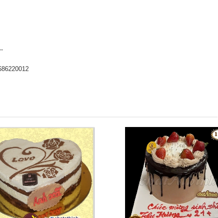
--
686220012