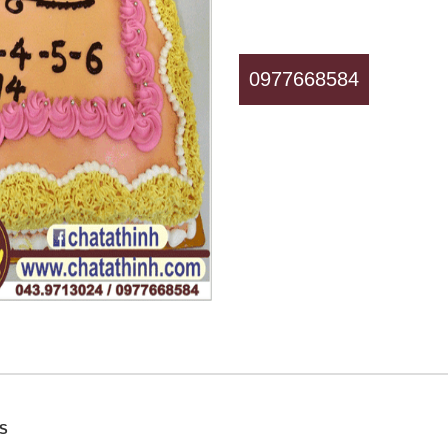
0977668584
SS