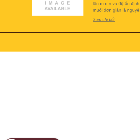
lên m.e.n và độ ổn địn
muối đơn giản là nguyên 
Xem chi tiết