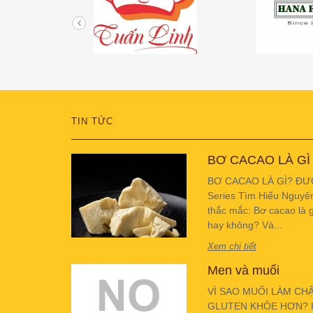
TIN TỨC
BƠ CACAO LÀ GÌ
BƠ CACAO LÀ GÌ? ĐƯ
Series Tìm Hiểu Nguyê
thắc mắc: Bơ cacao là g
hay không? Và...
Xem chi tiết
Men và muối
VÌ SAO MUỐI LÀM CH
GLUTEN KHỎE HƠN? Hiể