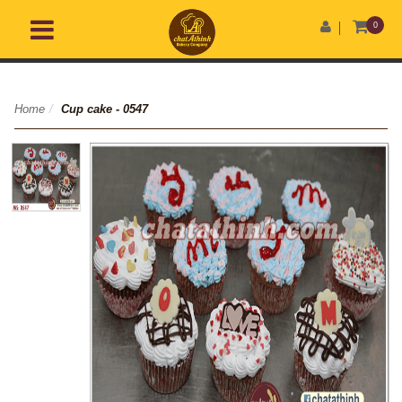
0
Home
/
Cup cake - 0547