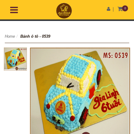
0
Home
/
Bánh ô tô - 0539