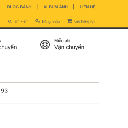
BLOG BÁNH
ALBUM ẢNH
LIÊN HỆ
Tìm kiếm
Giỏ hàng
(0)
Đăng nhập
ụ
Miễn phí
chuyển
Vận chuyển
493
ệ