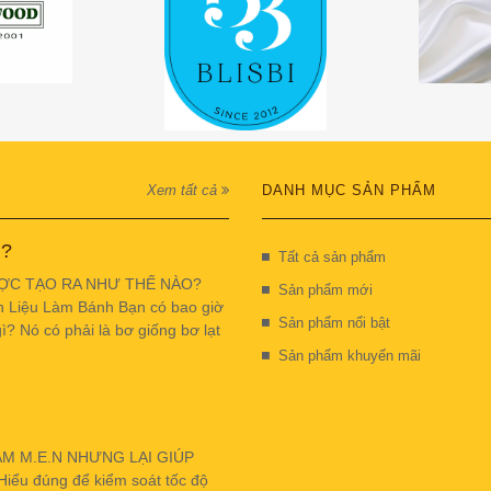
Xem tất cả
DANH MỤC SẢN PHẨM
 ?
Tất cả sản phẩm
ỢC TẠO RA NHƯ THẾ NÀO?
Sản phẩm mới
n Liệu Làm Bánh Bạn có bao giờ
Sản phẩm nổi bật
ì? Nó có phải là bơ giống bơ lạt
Sản phẩm khuyến mãi
ẬM M.E.N NHƯNG LẠI GIÚP
u đúng để kiểm soát tốc độ