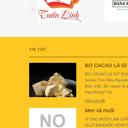
TIN TỨC
BƠ CACAO LÀ GÌ
BƠ CACAO LÀ GÌ? ĐƯ
Series Tìm Hiểu Nguyê
thắc mắc: Bơ cacao là g
hay không? Và...
Xem chi tiết
Men và muối
VÌ SAO MUỐI LÀM CH
GLUTEN KHỎE HƠN? Hiể