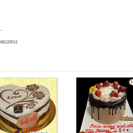
--
686220012