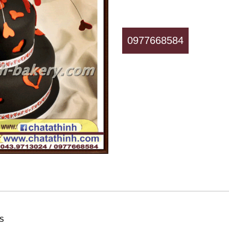
0977668584
SS