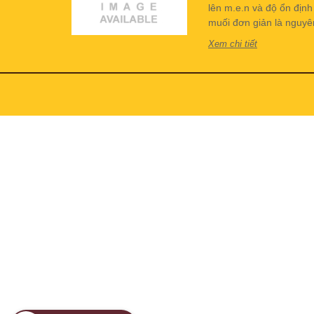
lên m.e.n và độ ổn địn
muối đơn giản là nguyên 
Xem chi tiết