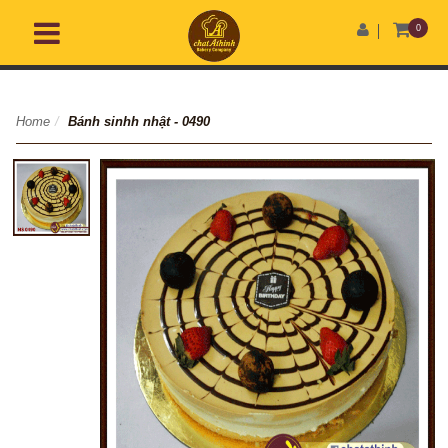
0
Home
/
Bánh sinhh nhật - 0490