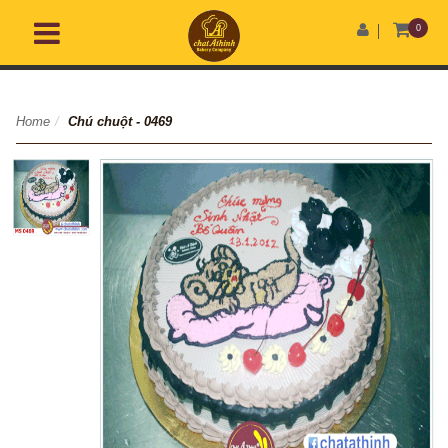
0
Home
/
Chú chuột - 0469