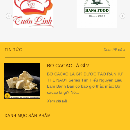
TIN TỨC
Xem tất cả
BƠ CACAO LÀ GÌ ?
BƠ CACAO LÀ GÌ? ĐƯỢC TẠO RA NHƯ
THẾ NÀO? Series Tìm Hiểu Nguyên Liệu
Làm Bánh Bạn có bao giờ thắc mắc: Bơ
cacao là gì? Nó...
Xem chi tiết
DANH MỤC SẢN PHẨM