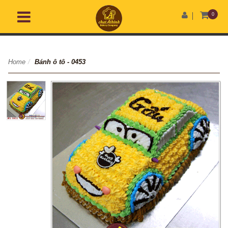
0
Home
/
Bánh ô tô - 0453